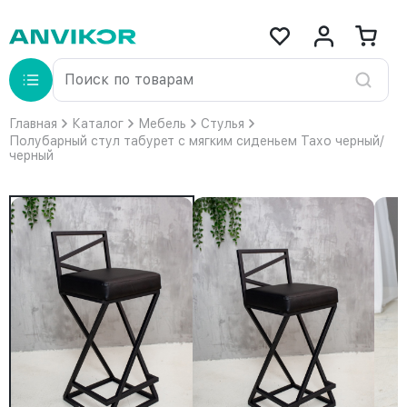
Главная
Каталог
Мебель
Стулья
Полубарный стул табурет с мягким сиденьем Тахо черный/
черный