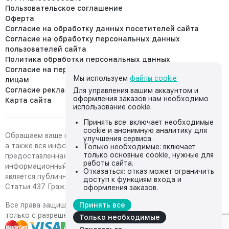
Пользовательское соглашение
Оферта
Согласие на обработку данных посетителей сайта
Согласие на обработку персональных данных
пользователей сайта
Политика обработки персональных данных
Согласие на передачу персональных данных третьим
Мы используем
файлы cookie
лицам
Согласие реклама
Для управления вашим аккаунтом и
оформления заказов нам необходимо
Карта сайта
использование cookie.
Принять все: включает необходимые
cookie и анонимную аналитику для
Обращаем ваше внимание на то, что данный интернет-сайт,
улучшения сервиса.
а также вся информация о товарах и ценах,
Только необходимые: включает
только основные cookie, нужные для
предоставленная на нём, носит исключительно
работы сайта.
информационный характер и ни при каких условиях не
Отказаться: отказ может ограничить
является публичной офертой, определяемой положениями
доступ к функциям входа и
Статьи 437 Гражданского кодекса Российской Федерации.
оформления заказов.
Все права защищены, любое копирование с сайта возможно
Принять все
только с разрешения владельца сайта
Только необходимые