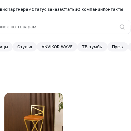
вис
Партнёрам
Статус заказа
Статьи
О компании
Контакты
ицы
Стулья
ANVIKOR WAVE
ТВ-тумбы
Пуфы