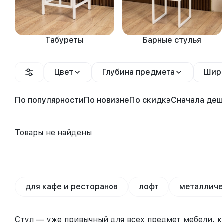
Табуреты
Барные стулья
Цвет
Глубина предмета
Шир
По популярности
По новизне
По скидке
Сначала де
Товары не найдены
для кафе и ресторанов
лофт
металличе
Стул — уже привычный для всех предмет мебели, ко