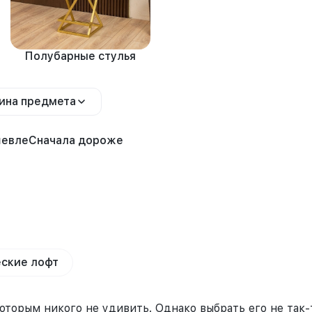
Полубарные стулья
ина предмета
шевле
Сначала дороже
ские лофт
торым никого не удивить. Однако выбрать его не так-