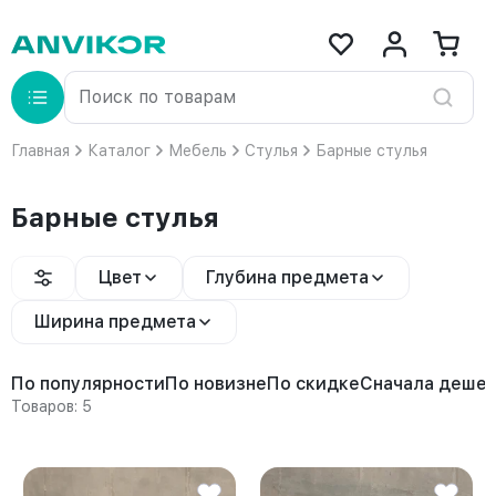
Главная
Каталог
Мебель
Стулья
Барные стулья
Барные стулья
Цвет
Глубина предмета
Ширина предмета
По популярности
По новизне
По скидке
Сначала деше
Товаров: 5