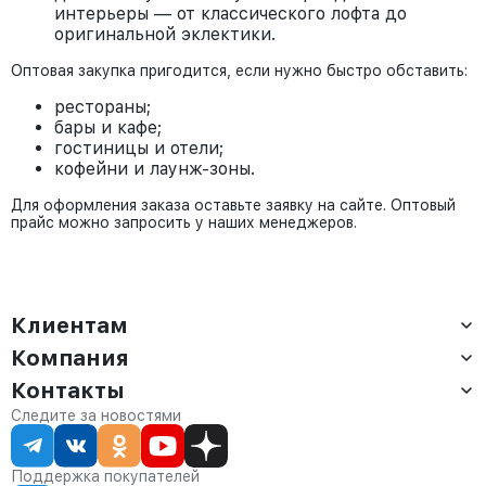
интерьеры — от классического лофта до
оригинальной эклектики.
Оптовая закупка пригодится, если нужно быстро обставить:
рестораны;
бары и кафе;
гостиницы и отели;
кофейни и лаунж-зоны.
Для оформления заказа оставьте заявку на сайте. Оптовый
прайс можно запросить у наших менеджеров.
Клиентам
Компания
Доставка
Оплата
Контакты
О компании
Сервис
Контакты
Отдел продаж:
Следите за новостями
Статус заказа
8 (800) 234-22-62
Партнёрам
Статьи
corp@anvikor.ru
Поддержка покупателей