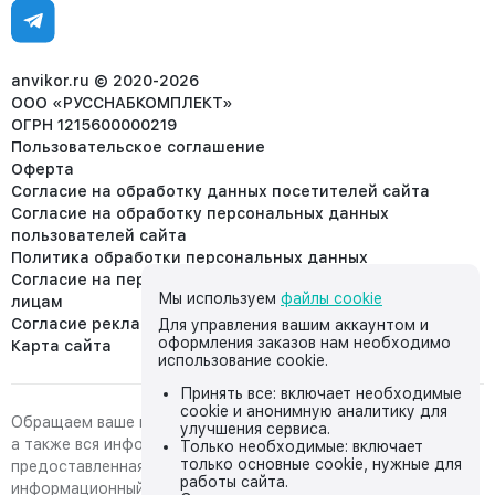
Ежедневно, с 7:00-19:00 (МСК)
Отдел рекламации:
8 (953) 455-25-61
info@anvikor.ru
anvikor.ru © 2020-2026
ООО «РУССНАБКОМПЛЕКТ»
ОГРН 1215600000219
Пользовательское соглашение
Оферта
Согласие на обработку данных посетителей сайта
Согласие на обработку персональных данных
пользователей сайта
Политика обработки персональных данных
Согласие на передачу персональных данных третьим
Мы используем
файлы cookie
лицам
Согласие реклама
Для управления вашим аккаунтом и
оформления заказов нам необходимо
Карта сайта
использование cookie.
Принять все: включает необходимые
cookie и анонимную аналитику для
Обращаем ваше внимание на то, что данный интернет-сайт,
улучшения сервиса.
а также вся информация о товарах и ценах,
Только необходимые: включает
только основные cookie, нужные для
предоставленная на нём, носит исключительно
работы сайта.
информационный характер и ни при каких условиях не