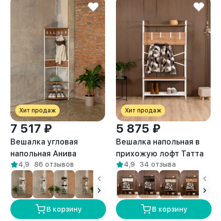
Хит продаж
Хит продаж
7 517 ₽
5 875 ₽
Вешалка угловая
Вешалка напольная в
напольная Анива
прихожую лофт Татта
4,9
86 отзывов
4,9
34 отзыва
белый/амаретто
белый/амаретто
В корзину
В корзину