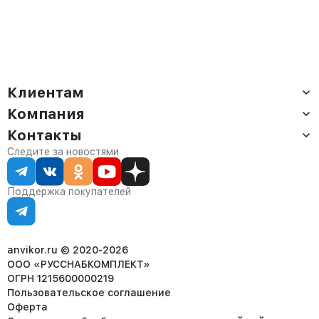
Клиентам
Компания
Доставка
Оплата
Контакты
О компании
Сервис
Контакты
Отдел продаж:
Следите за новостями
Статус заказа
8 (800) 234-22-62
Партнёрам
Статьи
corp@anvikor.ru
Поддержка покупателей
Ежедневно, с 7:00-19:00 (МСК)
Отдел рекламации:
8 (953) 455-25-61
info@anvikor.ru
anvikor.ru © 2020-2026
ООО «РУССНАБКОМПЛЕКТ»
ОГРН 1215600000219
Пользовательское соглашение
Оферта