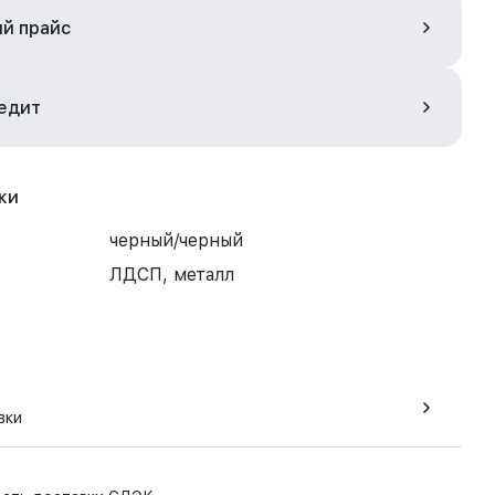
ый прайс
редит
ки
черный/черный
ЛДСП, металл
вки