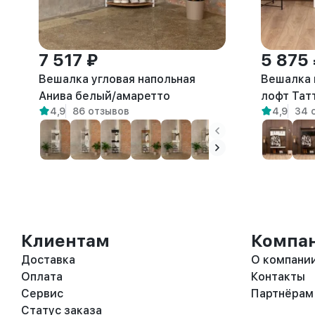
7 517 ₽
5 875
Вешалка угловая напольная
Вешалка 
Анива белый/амаретто
лофт Тат
4,9
86 отзывов
4,9
34 
Клиентам
Компа
Доставка
О компани
Оплата
Контакты
Сервис
Партнёрам
Статус заказа