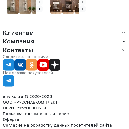
Анива белый/
Татта белый/
амаретто
амаретто
Клиентам
Компания
Доставка
Оплата
Контакты
О компании
Сервис
Контакты
Отдел продаж:
Следите за новостями
Статус заказа
8 (800) 234-22-62
Партнёрам
Статьи
corp@anvikor.ru
Поддержка покупателей
Ежедневно, с 7:00-19:00 (МСК)
Отдел рекламации:
8 (953) 455-25-61
info@anvikor.ru
anvikor.ru © 2020-2026
ООО «РУССНАБКОМПЛЕКТ»
ОГРН 1215600000219
Пользовательское соглашение
Оферта
Согласие на обработку данных посетителей сайта