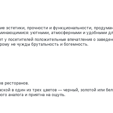
ание эстетики, прочности и функциональности, продум
оминающимися: уютными, атмосферными и удобными для
т у посетителей положительные впечатления о заведен
орому не чужды брутальность и богемность.
в ресторанов.
ской в один из трех цветов — черный, золотой или бе
ого аналога и приятна на ощупь.