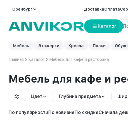
Оренбург
Доставка
Оплата
Сер
Каталог
Мебель
Этажерки
Кресла
Полки
Обувн
Главная
Каталог
Мебель для кафе и ресторана
Мебель для кафе и р
Цвет
Глубина предмета
Шир
По популярности
По новизне
По скидке
Сначала де