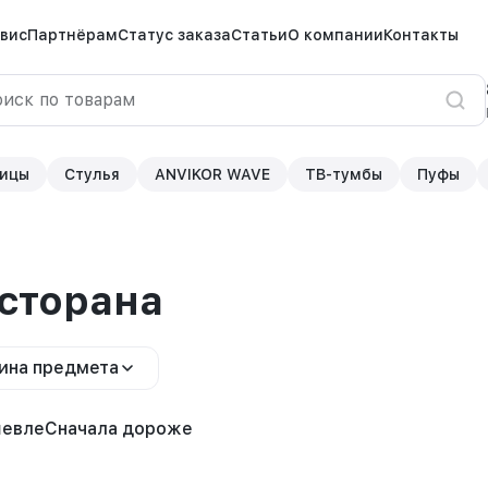
вис
Партнёрам
Статус заказа
Статьи
О компании
Контакты
ицы
Стулья
ANVIKOR WAVE
ТВ-тумбы
Пуфы
есторана
ина предмета
шевле
Сначала дороже