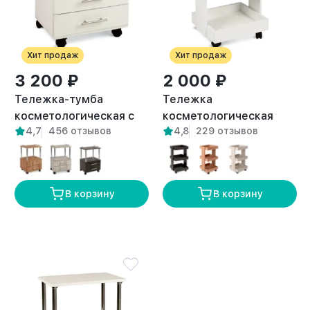
Хит продаж
Хит продаж
3 200 ₽
2 000 ₽
Тележка-тумба
Тележка
косметологическая с
косметологическая
4,7
456 отзывов
4,8
229 отзывов
двумя ящиками Енисей
трехъярусная с
белая
бортиками Байкал
белая
В корзину
В корзину