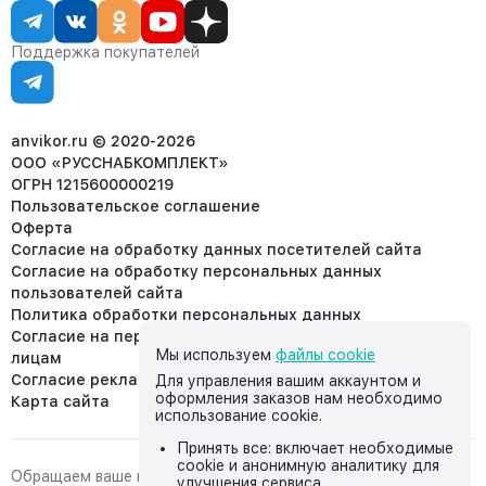
Статус заказа
8 (800) 234-22-62
Партнёрам
Статьи
corp@anvikor.ru
Поддержка покупателей
Ежедневно, с 7:00-19:00 (МСК)
Отдел рекламации:
8 (953) 455-25-61
info@anvikor.ru
anvikor.ru © 2020-2026
ООО «РУССНАБКОМПЛЕКТ»
ОГРН 1215600000219
Пользовательское соглашение
Оферта
Согласие на обработку данных посетителей сайта
Согласие на обработку персональных данных
пользователей сайта
Политика обработки персональных данных
Согласие на передачу персональных данных третьим
Мы используем
файлы cookie
лицам
Согласие реклама
Для управления вашим аккаунтом и
оформления заказов нам необходимо
Карта сайта
использование cookie.
Принять все: включает необходимые
cookie и анонимную аналитику для
Обращаем ваше внимание на то, что данный интернет-сайт,
улучшения сервиса.