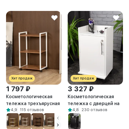
Хит продаж
Хит продаж
1 797 ₽
3 327 ₽
Косметологическая
Косметологическая
тележка трехъярусная
тележка с дверцей на
4,9
115 отзывов
4,8
230 отзывов
на колесиках Амур
замке Энца белая
белый/амаретто