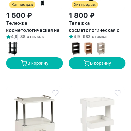
Хит продаж
Хит продаж
1 500 ₽
1 800 ₽
Тележка
Тележка
косметологическая на
косметологическая с
4,9
88 отзывов
4,9
683 отзыва
колесиках Сакмара
тремя полками и
белая
ручкой Ахтуба белая
В корзину
В корзину