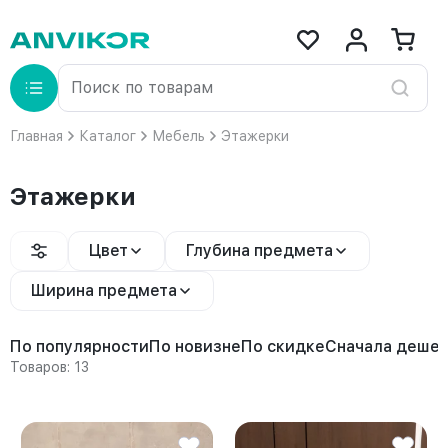
Главная
Каталог
Мебель
Этажерки
Этажерки
Цвет
Глубина предмета
Ширина предмета
По популярности
По новизне
По скидке
Сначала деше
Товаров: 13