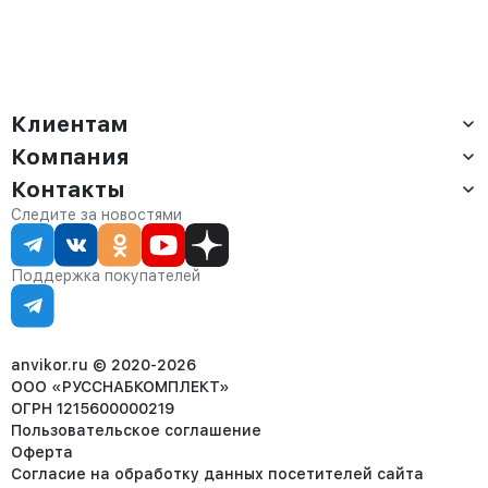
Клиентам
Компания
Доставка
Оплата
Контакты
О компании
Сервис
Контакты
Отдел продаж:
Следите за новостями
Статус заказа
8 (800) 234-22-62
Партнёрам
Статьи
corp@anvikor.ru
Поддержка покупателей
Ежедневно, с 7:00-19:00 (МСК)
Отдел рекламации:
8 (953) 455-25-61
info@anvikor.ru
anvikor.ru © 2020-2026
ООО «РУССНАБКОМПЛЕКТ»
ОГРН 1215600000219
Пользовательское соглашение
Оферта
Согласие на обработку данных посетителей сайта