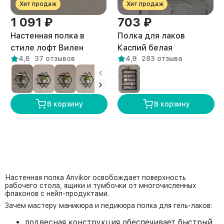
Хит продаж
Хит продаж
1 091 ₽
703 ₽
Настенная полка в
Полка для лаков
стиле лофт Вилен
Каспий белая
4,8
37 отзывов
4,9
283 отзыва
белый/амаретто
В корзину
В корзину
Настенная полка Anvikor освобождает поверхность
рабочего стола, ящики и тумбочки от многочисленных
флаконов с нейл-продуктами.
Зачем мастеру маникюра и педикюра полка для гель-лаков:
подвесная конструкция обеспечивает быстрый