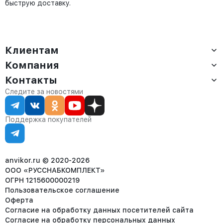
быструю доставку.
Клиентам
Компания
Доставка
Оплата
Контакты
О компании
Сервис
Контакты
Отдел продаж:
Следите за новостями
Статус заказа
8 (800) 234-22-62
Партнёрам
Статьи
corp@anvikor.ru
Поддержка покупателей
Ежедневно, с 7:00-19:00 (МСК)
Отдел рекламации:
8 (953) 455-25-61
info@anvikor.ru
anvikor.ru © 2020-2026
ООО «РУССНАБКОМПЛЕКТ»
ОГРН 1215600000219
Пользовательское соглашение
Оферта
Согласие на обработку данных посетителей сайта
Согласие на обработку персональных данных