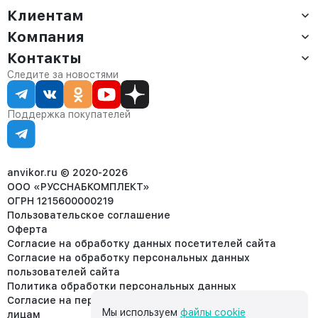
Клиентам
Компания
Доставка
Оплата
Контакты
О компании
Сервис
Контакты
Отдел продаж:
Следите за новостями
Статус заказа
8 (800) 234-22-62
Партнёрам
Статьи
corp@anvikor.ru
Поддержка покупателей
Ежедневно, с 7:00-19:00 (МСК)
Отдел рекламации:
8 (953) 455-25-61
info@anvikor.ru
anvikor.ru © 2020-2026
ООО «РУССНАБКОМПЛЕКТ»
ОГРН 1215600000219
Пользовательское соглашение
Оферта
Согласие на обработку данных посетителей сайта
Согласие на обработку персональных данных
пользователей сайта
Политика обработки персональных данных
Согласие на передачу персональных данных третьим
Мы используем
файлы cookie
лицам