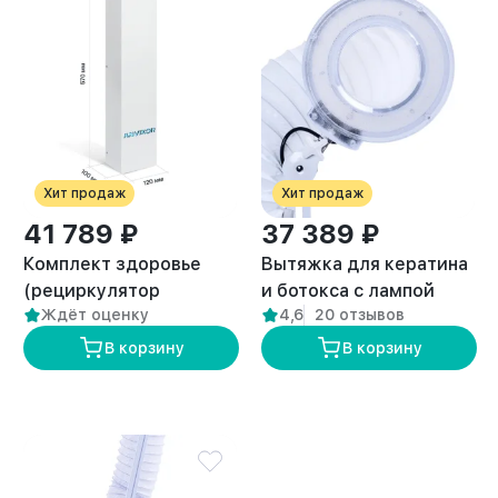
Хит продаж
Хит продаж
41 789 ₽
37 389 ₽
Комплект здоровье
Вытяжка для кератина
(рециркулятор
и ботокса с лампой
Ждёт оценку
4,6
20 отзывов
воздуха и вытяжка
“ANVIKOR VC-AIR-5”
премиум VC-AIR-3)
В корзину
В корзину