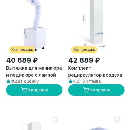
Хит продаж
Хит продаж
40 689 ₽
42 889 ₽
Вытяжка для маникюра
Комплект
и педикюра с лампой
рециркулятор воздуха
Ждёт оценку
4,3
3 отзыва
премиум “ANVIKOR VC-
+ вытяжка для
AIR-3” + Комплект
кератина и ботокса с
В корзину
В корзину
пылевых фильтров (5
лампой
шт)