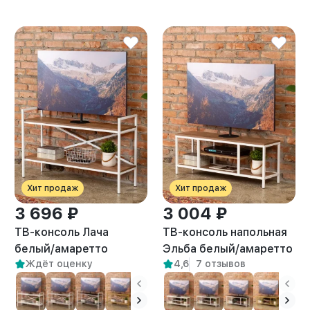
Хит продаж
Хит продаж
3 696 ₽
3 004 ₽
ТВ-консоль Лача
ТВ-консоль напольная
белый/амаретто
Эльба белый/амаретто
Ждёт оценку
4,6
7 отзывов