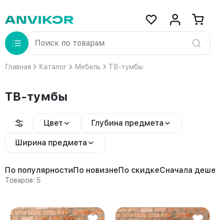
Главная
Каталог
Мебель
ТВ-тумбы
ТВ-тумбы
Цвет
Глубина предмета
Ширина предмета
По популярности
По новизне
По скидке
Сначала деше
Товаров: 5