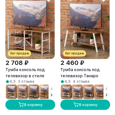
Хит продаж
Хит продаж
2 708 ₽
2 460 ₽
Тумба консоль под
Тумба консоль под
телевизор в стиле
телевизор Танаро
4,3
3 отзыва
4,5
4 отзыва
лофт Арно белый/
белый/амаретто
амаретто
В корзину
В корзину