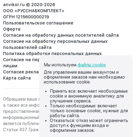
info@anvikor.ru
anvikor.ru © 2020-2026
ООО «РУССНАБКОМПЛЕКТ»
ОГРН 1215600000219
Пользовательское соглашение
Оферта
Согласие на обработку данных посетителей сайта
Согласие на обработку персональных данных
пользователей сайта
Политика обработки персональных данных
Согласие на передачу персональных данных третьим
Мы используем
файлы cookie
лицам
Согласие реклама
Для управления вашим аккаунтом и
оформления заказов нам необходимо
Карта сайта
использование cookie.
Принять все: включает необходимые
cookie и анонимную аналитику для
Обращаем ваше внимание на то, что данный интернет-сайт,
улучшения сервиса.
а также вся информация о товарах и ценах,
Только необходимые: включает
только основные cookie, нужные для
предоставленная на нём, носит исключительно
работы сайта.
информационный характер и ни при каких условиях не
Отказаться: отказ может ограничить
является публичной офертой, определяемой положениями
доступ к функциям входа и
Статьи 437 Гражданского кодекса Российской Федерации.
оформления заказов.