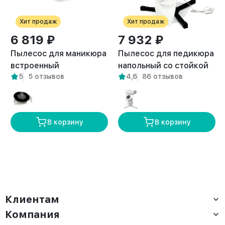
Хит продаж
Хит продаж
6 819 ₽
7 932 ₽
Пылесос для маникюра
Пылесос для педикюра
встроенный
напольный со стойкой
5
5 отзывов
4,6
86 отзывов
встраиваемый Pure
Breeze черный
белый
В корзину
В корзину
Клиентам
Компания
Доставка