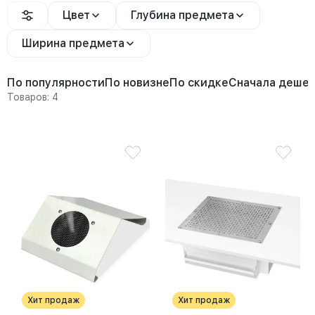
Цвет
Глубина предмета
Ширина предмета
По популярности
По новизне
По скидке
Сначала деше
Товаров: 4
Хит продаж
Хит продаж