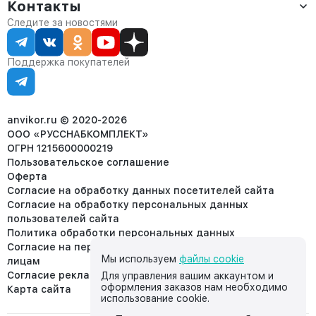
Оплата
Контакты
О компании
Сервис
Контакты
Отдел продаж:
Следите за новостями
Статус заказа
8 (800) 234-22-62
Партнёрам
Статьи
corp@anvikor.ru
Поддержка покупателей
Ежедневно, с 7:00-19:00 (МСК)
Отдел рекламации:
8 (953) 455-25-61
info@anvikor.ru
anvikor.ru © 2020-2026
ООО «РУССНАБКОМПЛЕКТ»
ОГРН 1215600000219
Пользовательское соглашение
Оферта
Согласие на обработку данных посетителей сайта
Согласие на обработку персональных данных
пользователей сайта
Политика обработки персональных данных
Согласие на передачу персональных данных третьим
Мы используем
файлы cookie
лицам
Согласие реклама
Для управления вашим аккаунтом и
оформления заказов нам необходимо
Карта сайта
использование cookie.