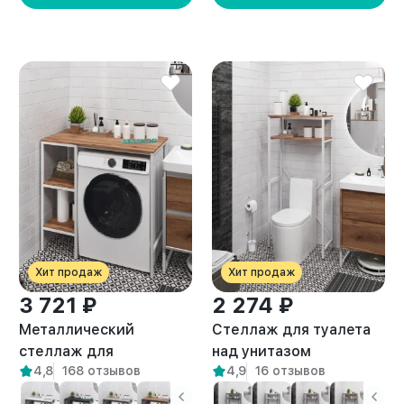
Хит продаж
Хит продаж
3 721 ₽
2 274 ₽
Металлический
Стеллаж для туалета
стеллаж для
над унитазом
4,8
168 отзывов
4,9
16 отзывов
стиральной машины
металлический лофт
лофт Сомма белый/
Ильма белый/амаретто