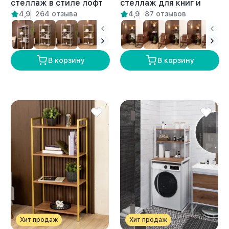
стеллаж в стиле лофт
стеллаж для книг и
4,9
264 отзыва
4,9
87 отзывов
Дунай белый/амаретто
растений лофт Арру
белый/амаретто
В корзину
В корзину
Хит продаж
Хит продаж