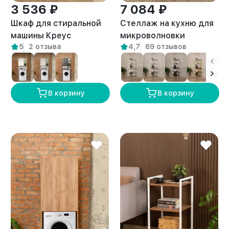
3 536 ₽
7 084 ₽
Шкаф для стиральной
Стеллаж на кухню для
машины Креус
микроволновки
5
2 отзыва
4,7
69 отзывов
амаретто
металлический лофт
Истра белый/амаретто
В корзину
В корзину