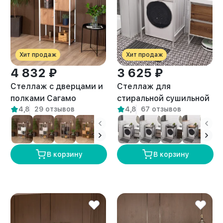
Хит продаж
Хит продаж
4 832 ₽
3 625 ₽
Стеллаж с дверцами и
Стеллаж для
полками Сагамо
стиральной сушильной
4,8
29 отзывов
4,8
67 отзывов
белый/амаретто
машин Шексна белый/
амаретто
В корзину
В корзину