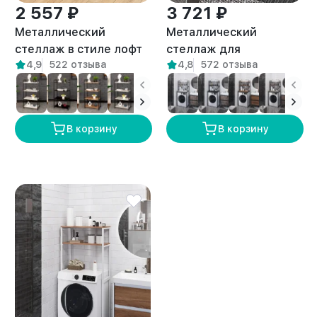
2 557 ₽
3 721 ₽
Металлический
Металлический
стеллаж в стиле лофт
стеллаж для
4,9
522 отзыва
4,8
572 отзыва
Луара золотой/
стиральной машины
амаретто
лофт Керио белый/
амаретто
В корзину
В корзину