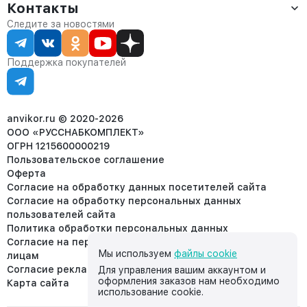
Оплата
Контакты
О компании
Сервис
Контакты
Отдел продаж:
Следите за новостями
Статус заказа
8 (800) 234-22-62
Партнёрам
Статьи
corp@anvikor.ru
Поддержка покупателей
Ежедневно, с 7:00-19:00 (МСК)
Отдел рекламации:
8 (953) 455-25-61
info@anvikor.ru
anvikor.ru © 2020-2026
ООО «РУССНАБКОМПЛЕКТ»
ОГРН 1215600000219
Пользовательское соглашение
Оферта
Согласие на обработку данных посетителей сайта
Согласие на обработку персональных данных
пользователей сайта
Политика обработки персональных данных
Согласие на передачу персональных данных третьим
Мы используем
файлы cookie
лицам
Согласие реклама
Для управления вашим аккаунтом и
оформления заказов нам необходимо
Карта сайта
использование cookie.