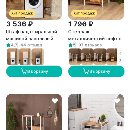
Хит продаж
Хит продаж
3 536 ₽
1 796 ₽
Шкаф над стиральной
Стеллаж
машиной напольный
металлический лофт с
4,7
44 отзыва
5
97 отзывов
Гата амаретто
полками Двина белый/
амаретто
В корзину
В корзину