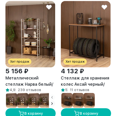
Хит продаж
Хит продаж
5 156 ₽
4 132 ₽
Металлический
Стеллаж для хранения
стеллаж Нарва белый/
колес Аксай черный/
4,9
239 отзывов
5
11 отзывов
амаретто
амаретто
В корзину
В корзину