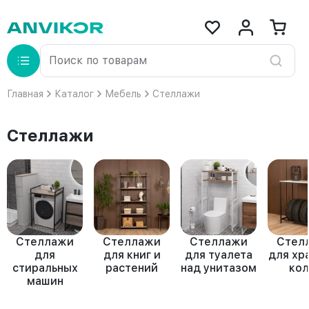
Главная
Каталог
Мебель
Стеллажи
Стеллажи
Стеллажи
Стеллажи
Стеллажи
Стел
для
для книг и
для туалета
для хр
стиральных
растений
над унитазом
кол
машин