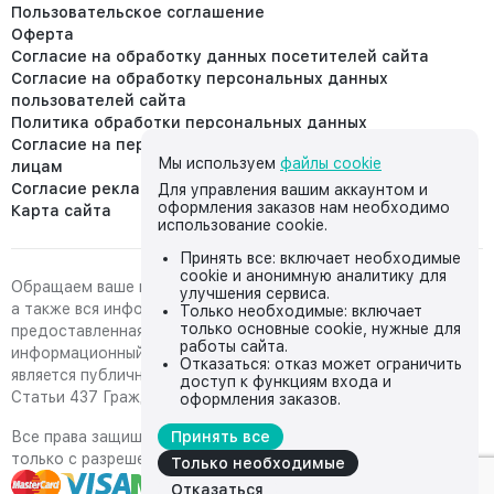
Пользовательское соглашение
Оферта
Согласие на обработку данных посетителей сайта
Согласие на обработку персональных данных
пользователей сайта
Политика обработки персональных данных
Согласие на передачу персональных данных третьим
Мы используем
файлы cookie
лицам
Согласие реклама
Для управления вашим аккаунтом и
оформления заказов нам необходимо
Карта сайта
использование cookie.
Принять все: включает необходимые
cookie и анонимную аналитику для
Обращаем ваше внимание на то, что данный интернет-сайт,
улучшения сервиса.
а также вся информация о товарах и ценах,
Только необходимые: включает
только основные cookie, нужные для
предоставленная на нём, носит исключительно
работы сайта.
информационный характер и ни при каких условиях не
Отказаться: отказ может ограничить
является публичной офертой, определяемой положениями
доступ к функциям входа и
Статьи 437 Гражданского кодекса Российской Федерации.
оформления заказов.
Все права защищены, любое копирование с сайта возможно
Принять все
только с разрешения владельца сайта
Только необходимые
Отказаться