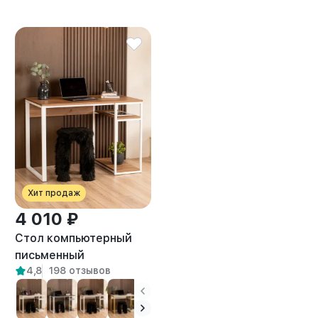
Хит продаж
4 010 ₽
Стол компьютерный
письменный
4,8
198 отзывов
маникюрный лофт
Оштен белый/
амаретто