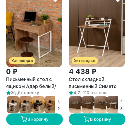
Хит продаж
Хит продаж
0 ₽
4 438 ₽
Письменный стол с
Стол складной
ящиком Адэр белый/
письменный Симетo
Ждёт оценку
4,7
110 отзывов
амаретто
белый/амаретто
В корзину
В корзину