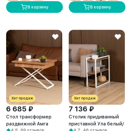
В корзину
В корзину
Хит продаж
Хит продаж
6 685 ₽
7 136 ₽
Стол трансформер
Столик придиванный
раздвижной Амга
приставной Ула белый/
4,5
69 отзывов
4,7
46 отзывов
белый/амаретто
амаретто