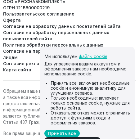
ООО «РУССНАБКОМПЛЕКТ»
ОГРН 1215600000219
Пользовательское соглашение
Оферта
Согласие на обработку данных посетителей сайта
Согласие на обработку персональных данных
пользователей сайта
Политика обработки персональных данных
Согласие на передачу персональных данных третьим
Мы используем
файлы cookie
лицам
Согласие реклама
Для управления вашим аккаунтом и
оформления заказов нам необходимо
Карта сайта
использование cookie.
Принять все: включает необходимые
cookie и анонимную аналитику для
Обращаем ваше внимание на то, что данный интернет-сайт,
улучшения сервиса.
а также вся информация о товарах и ценах,
Только необходимые: включает
только основные cookie, нужные для
предоставленная на нём, носит исключительно
работы сайта.
информационный характер и ни при каких условиях не
Отказаться: отказ может ограничить
является публичной офертой, определяемой положениями
доступ к функциям входа и
Статьи 437 Гражданского кодекса Российской Федерации.
оформления заказов.
Все права защищены, любое копирование с сайта возможно
Принять все