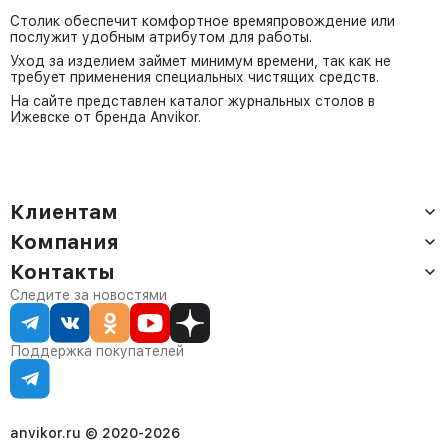
Столик обеспечит комфортное времяпровождение или
послужит удобным атрибутом для работы.
Уход за изделием займет минимум времени, так как не
требует применения специальных чистящих средств.
На сайте представлен каталог журнальных столов в
Ижевске от бренда Anvikor.
Клиентам
Компания
Доставка
Оплата
Контакты
О компании
Сервис
Контакты
Отдел продаж:
Следите за новостями
Статус заказа
8 (800) 234-22-62
Партнёрам
Статьи
corp@anvikor.ru
Поддержка покупателей
Ежедневно, с 7:00-19:00 (МСК)
Отдел рекламации:
8 (953) 455-25-61
info@anvikor.ru
anvikor.ru © 2020-2026