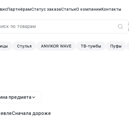
вис
Партнёрам
Статус заказа
Статьи
О компании
Контакты
ицы
Стулья
ANVIKOR WAVE
ТВ-тумбы
Пуфы
ина предмета
шевле
Сначала дороже