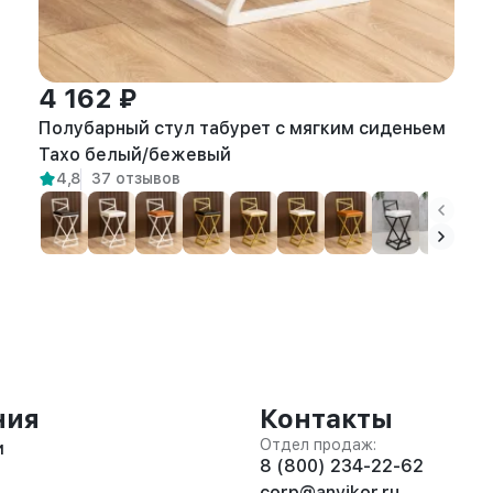
4 162 ₽
Полубарный стул табурет с мягким сиденьем
Тахо белый/бежевый
4,8
37 отзывов
ния
Контакты
Отдел продаж:
и
8 (800) 234-22-62
corp@anvikor.ru