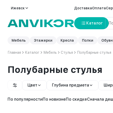
Ижевск
Доставка
Оплата
Сер
Каталог
Мебель
Этажерки
Кресла
Полки
Обувн
Главная
Каталог
Мебель
Стулья
Полубарные стулья
Полубарные стулья
Цвет
Глубина предмета
Шир
По популярности
По новизне
По скидке
Сначала де