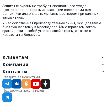
Защитные экраны не требуют специального ухода:
достаточно протирать их влажными салфетками для
оргтехники или очищать мыльным раствором при сильных
загрязнениях.
У нас собственная производственная линия, осуществляем
быструю доставку в Краснодаре. Мы отправляем заказы
практически в любой уголок нашей страны, а также в
Казахстан и Беларусь.
Клиентам
Компания
Доставка
Оплата
Контакты
О компании
Сервис
Контакты
Отдел продаж:
Следите за новостями
Статус заказа
8 (800) 234-22-62
Партнёрам
Статьи
corp@anvikor.ru
Поддержка покупателей
Ежедневно, с 7:00-19:00 (МСК)
Отдел рекламации:
8 (953) 455-25-61