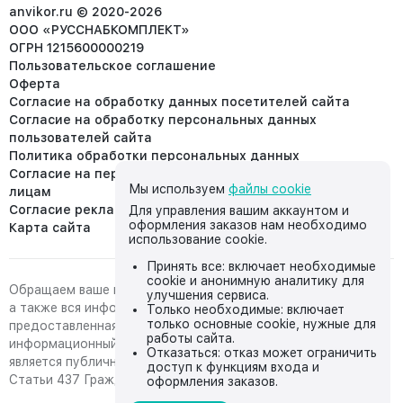
info@anvikor.ru
anvikor.ru © 2020-2026
ООО «РУССНАБКОМПЛЕКТ»
ОГРН 1215600000219
Пользовательское соглашение
Оферта
Согласие на обработку данных посетителей сайта
Согласие на обработку персональных данных
пользователей сайта
Политика обработки персональных данных
Согласие на передачу персональных данных третьим
Мы используем
файлы cookie
лицам
Согласие реклама
Для управления вашим аккаунтом и
оформления заказов нам необходимо
Карта сайта
использование cookie.
Принять все: включает необходимые
cookie и анонимную аналитику для
Обращаем ваше внимание на то, что данный интернет-сайт,
улучшения сервиса.
а также вся информация о товарах и ценах,
Только необходимые: включает
только основные cookie, нужные для
предоставленная на нём, носит исключительно
работы сайта.
информационный характер и ни при каких условиях не
Отказаться: отказ может ограничить
является публичной офертой, определяемой положениями
доступ к функциям входа и
Статьи 437 Гражданского кодекса Российской Федерации.
оформления заказов.