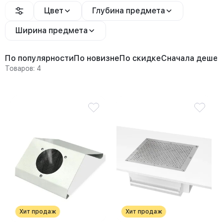
Цвет
Глубина предмета
Ширина предмета
По популярности
По новизне
По скидке
Сначала деше
Товаров: 4
Хит продаж
Хит продаж