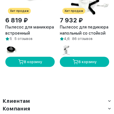
Хит продаж
Хит продаж
6 819 ₽
7 932 ₽
Пылесос для маникюра
Пылесос для педикюра
встроенный
напольный со стойкой
5
5 отзывов
4,6
86 отзывов
встраиваемый Pure
Breeze черный
белый
В корзину
В корзину
Клиентам
Компания
Доставка