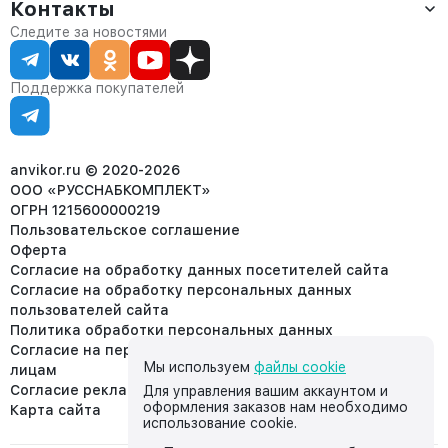
Оплата
Контакты
О компании
Сервис
Контакты
Отдел продаж:
Следите за новостями
Статус заказа
8 (800) 234-22-62
Партнёрам
Статьи
corp@anvikor.ru
Поддержка покупателей
Ежедневно, с 7:00-19:00 (МСК)
Отдел рекламации:
8 (953) 455-25-61
info@anvikor.ru
anvikor.ru © 2020-2026
ООО «РУССНАБКОМПЛЕКТ»
ОГРН 1215600000219
Пользовательское соглашение
Оферта
Согласие на обработку данных посетителей сайта
Согласие на обработку персональных данных
пользователей сайта
Политика обработки персональных данных
Согласие на передачу персональных данных третьим
Мы используем
файлы cookie
лицам
Согласие реклама
Для управления вашим аккаунтом и
оформления заказов нам необходимо
Карта сайта
использование cookie.