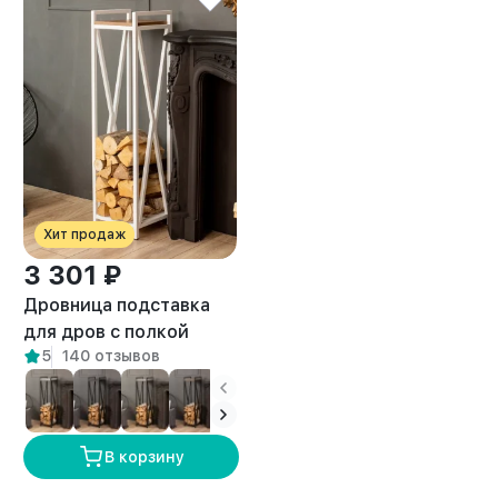
Хит продаж
3 301 ₽
Дровница подставка
для дров с полкой
5
140 отзывов
лофт Тонто белый/
амаретто
В корзину