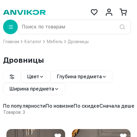
Главная
Каталог
Мебель
Дровницы
Дровницы
Цвет
Глубина предмета
Ширина предмета
По популярности
По новизне
По скидке
Сначала деше
Товаров: 3