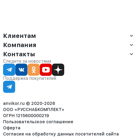
Клиентам
Компания
Доставка
Оплата
Контакты
О компании
Сервис
Контакты
Отдел продаж:
Следите за новостями
Статус заказа
8 (800) 234-22-62
Партнёрам
Статьи
corp@anvikor.ru
Поддержка покупателей
Ежедневно, с 7:00-19:00 (МСК)
Отдел рекламации:
8 (953) 455-25-61
info@anvikor.ru
anvikor.ru © 2020-2026
ООО «РУССНАБКОМПЛЕКТ»
ОГРН 1215600000219
Пользовательское соглашение
Оферта
Согласие на обработку данных посетителей сайта