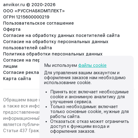
info@anvikor.ru
anvikor.ru © 2020-2026
ООО «РУССНАБКОМПЛЕКТ»
ОГРН 1215600000219
Пользовательское соглашение
Оферта
Согласие на обработку данных посетителей сайта
Согласие на обработку персональных данных
пользователей сайта
Политика обработки персональных данных
Согласие на передачу персональных данных третьим
Мы используем
файлы cookie
лицам
Согласие реклама
Для управления вашим аккаунтом и
оформления заказов нам необходимо
Карта сайта
использование cookie.
Принять все: включает необходимые
cookie и анонимную аналитику для
Обращаем ваше внимание на то, что данный интернет-сайт,
улучшения сервиса.
а также вся информация о товарах и ценах,
Только необходимые: включает
только основные cookie, нужные для
предоставленная на нём, носит исключительно
работы сайта.
информационный характер и ни при каких условиях не
Отказаться: отказ может ограничить
является публичной офертой, определяемой положениями
доступ к функциям входа и
Статьи 437 Гражданского кодекса Российской Федерации.
оформления заказов.