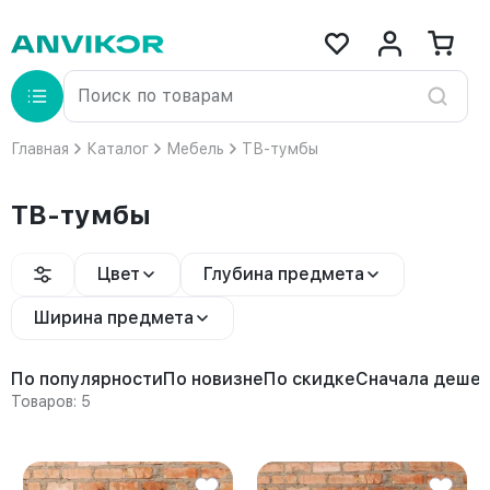
Главная
Каталог
Мебель
ТВ-тумбы
ТВ-тумбы
Цвет
Глубина предмета
Ширина предмета
По популярности
По новизне
По скидке
Сначала деше
Товаров: 5