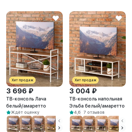
Хит продаж
Хит продаж
3 696 ₽
3 004 ₽
ТВ-консоль Лача
ТВ-консоль напольная
белый/амаретто
Эльба белый/амаретто
Ждёт оценку
4,6
7 отзывов