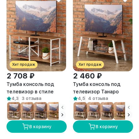
Хит продаж
Хит продаж
2 708 ₽
2 460 ₽
Тумба консоль под
Тумба консоль под
телевизор в стиле
телевизор Танаро
4,3
3 отзыва
4,5
4 отзыва
лофт Арно белый/
белый/амаретто
амаретто
В корзину
В корзину