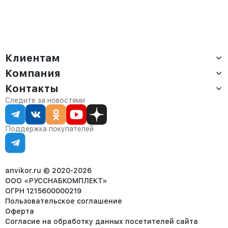
Клиентам
Компания
Доставка
Оплата
Контакты
О компании
Сервис
Контакты
Отдел продаж:
Следите за новостями
Статус заказа
8 (800) 234-22-62
Партнёрам
Статьи
corp@anvikor.ru
Поддержка покупателей
Ежедневно, с 7:00-19:00 (МСК)
Отдел рекламации:
8 (953) 455-25-61
info@anvikor.ru
anvikor.ru © 2020-2026
ООО «РУССНАБКОМПЛЕКТ»
ОГРН 1215600000219
Пользовательское соглашение
Оферта
Согласие на обработку данных посетителей сайта