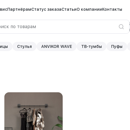
вис
Партнёрам
Статус заказа
Статьи
О компании
Контакты
ицы
Стулья
ANVIKOR WAVE
ТВ-тумбы
Пуфы