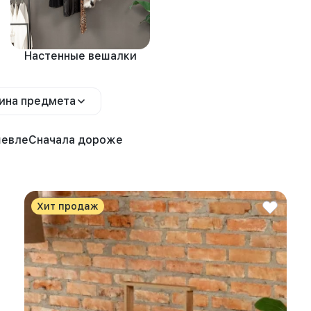
Настенные вешалки
ина предмета
шевле
Сначала дороже
Хит продаж