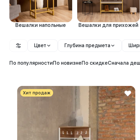
Вешалки напольные
Вешалки для прихожей
Цвет
Глубина предмета
Шир
По популярности
По новизне
По скидке
Сначала де
Хит продаж