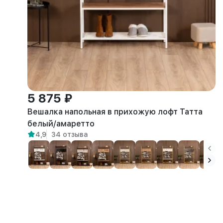
5 875 ₽
Вешалка напольная в прихожую лофт Татта
белый/амаретто
4,9
34 отзыва