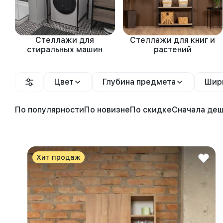
Стеллажи для
Стеллажи для книг и
стиральных машин
растений
Цвет
Глубина предмета
Шир
По популярности
По новизне
По скидке
Сначала де
Хит продаж