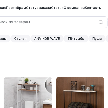
вис
Партнёрам
Статус заказа
Статьи
О компании
Контакты
ицы
Стулья
ANVIKOR WAVE
ТВ-тумбы
Пуфы