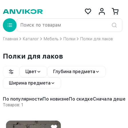
Главная
Каталог
Мебель
Полки
Полки для лаков
Полки для лаков
Цвет
Глубина предмета
Ширина предмета
По популярности
По новизне
По скидке
Сначала деше
Товаров: 1