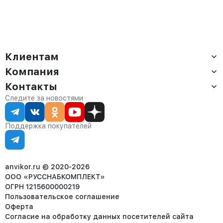
Клиентам
Компания
Доставка
Оплата
Контакты
О компании
Сервис
Контакты
Отдел продаж:
Следите за новостями
Статус заказа
8 (800) 234-22-62
Партнёрам
Статьи
corp@anvikor.ru
Поддержка покупателей
Ежедневно, с 7:00-19:00 (МСК)
Отдел рекламации:
8 (953) 455-25-61
info@anvikor.ru
anvikor.ru © 2020-2026
ООО «РУССНАБКОМПЛЕКТ»
ОГРН 1215600000219
Пользовательское соглашение
Оферта
Согласие на обработку данных посетителей сайта