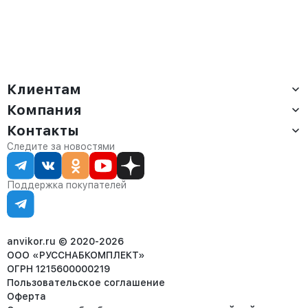
Клиентам
Компания
Доставка
Оплата
Контакты
О компании
Сервис
Контакты
Отдел продаж:
Следите за новостями
Статус заказа
8 (800) 234-22-62
Партнёрам
Статьи
corp@anvikor.ru
Поддержка покупателей
Ежедневно, с 7:00-19:00 (МСК)
Отдел рекламации:
8 (953) 455-25-61
info@anvikor.ru
anvikor.ru © 2020-2026
ООО «РУССНАБКОМПЛЕКТ»
ОГРН 1215600000219
Пользовательское соглашение
Оферта