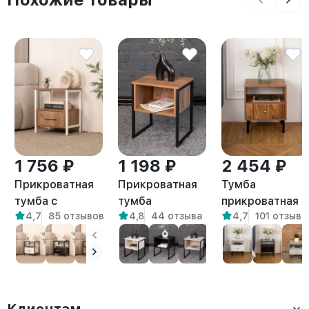
1 756 ₽
1 198 ₽
2 454 ₽
Прикроватная
Прикроватная
Тумба
тумба с
тумба
прикроватная
4,7
85 отзывов
4,8
44 отзыва
4,7
101 отзыв
ящиком и
открытая с
на ножках лофт
полкой в стиле
полкой в стиле
Канси
лофт Томо
Лофт Вельга
амаретто
белый/
амаретто
амаретто
Клиентам