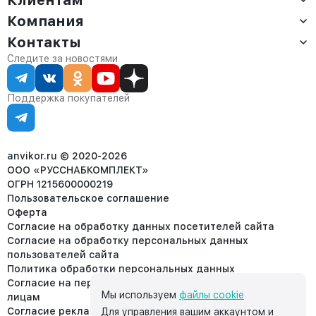
Компания
Доставка
Оплата
Контакты
О компании
Сервис
Контакты
Отдел продаж:
Следите за новостями
Статус заказа
8 (800) 234-22-62
Партнёрам
Статьи
corp@anvikor.ru
Поддержка покупателей
Ежедневно, с 7:00-19:00 (МСК)
Отдел рекламации:
8 (953) 455-25-61
info@anvikor.ru
anvikor.ru © 2020-2026
ООО «РУССНАБКОМПЛЕКТ»
ОГРН 1215600000219
Пользовательское соглашение
Оферта
Согласие на обработку данных посетителей сайта
Согласие на обработку персональных данных
пользователей сайта
Политика обработки персональных данных
Согласие на передачу персональных данных третьим
Мы используем
файлы cookie
лицам
Согласие реклама
Для управления вашим аккаунтом и