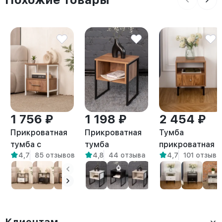
1 756 ₽
1 198 ₽
2 454 ₽
Прикроватная
Прикроватная
Тумба
тумба с
тумба
прикроватная
4,7
85 отзывов
4,8
44 отзыва
4,7
101 отзыв
ящиком и
открытая с
на ножках лофт
полкой в стиле
полкой в стиле
Канси
лофт Томо
Лофт Вельга
амаретто
белый/
амаретто
амаретто
Клиентам