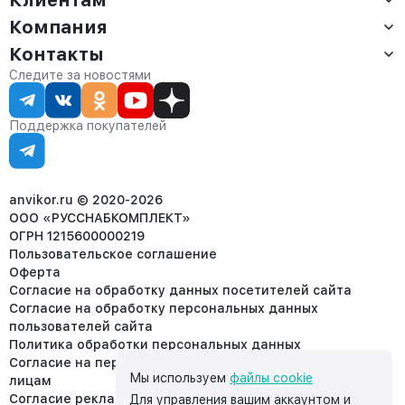
Компания
Доставка
Оплата
Контакты
О компании
Сервис
Контакты
Отдел продаж:
Следите за новостями
Статус заказа
8 (800) 234-22-62
Партнёрам
Статьи
corp@anvikor.ru
Поддержка покупателей
Ежедневно, с 7:00-19:00 (МСК)
Отдел рекламации:
8 (953) 455-25-61
info@anvikor.ru
anvikor.ru © 2020-2026
ООО «РУССНАБКОМПЛЕКТ»
ОГРН 1215600000219
Пользовательское соглашение
Оферта
Согласие на обработку данных посетителей сайта
Согласие на обработку персональных данных
пользователей сайта
Политика обработки персональных данных
Согласие на передачу персональных данных третьим
Мы используем
файлы cookie
лицам
Согласие реклама
Для управления вашим аккаунтом и