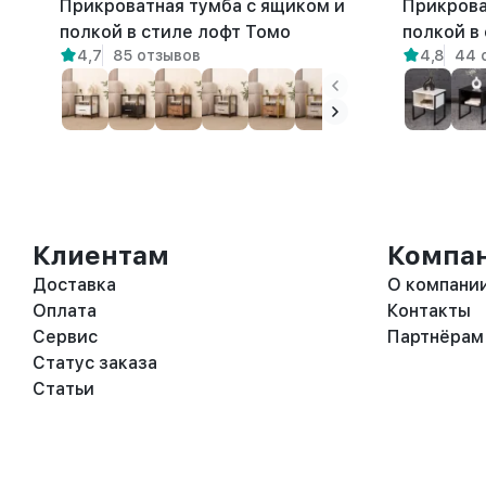
Прикроватная тумба с ящиком и
Прикрова
полкой в стиле лофт Томо
полкой в
4,7
85 отзывов
4,8
44 
белый/амаретто
амаретто
Клиентам
Компа
Доставка
О компани
Оплата
Контакты
Сервис
Партнёрам
Статус заказа
Статьи