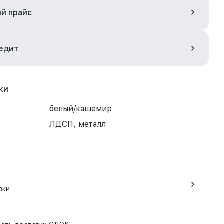
ый прайс
редит
ки
белый/кашемир
ЛДСП, металл
вки