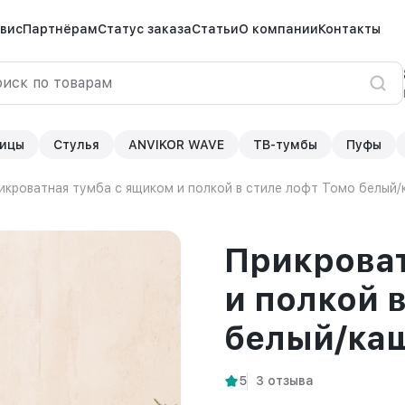
вис
Партнёрам
Статус заказа
Статьи
О компании
Контакты
ицы
Стулья
ANVIKOR WAVE
ТВ-тумбы
Пуфы
икроватная тумба с ящиком и полкой в стиле лофт Томо белый
Прикроват
и полкой 
белый/ка
5
3 отзыва