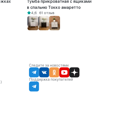
ожках
Тумба прикроватная с ящиками
в спальню Токко амаретто
4,6
61 отзыв
Следите за новостями
Поддержка покупателей
К)