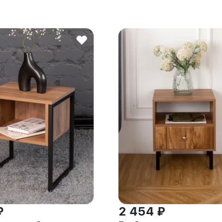
₽
2 454 ₽