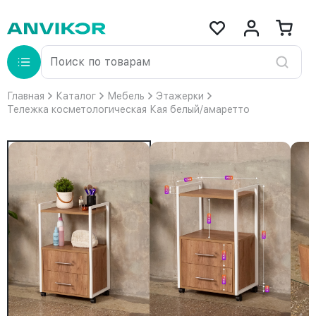
Главная
Каталог
Мебель
Этажерки
Тележка косметологическая Кая белый/амаретто