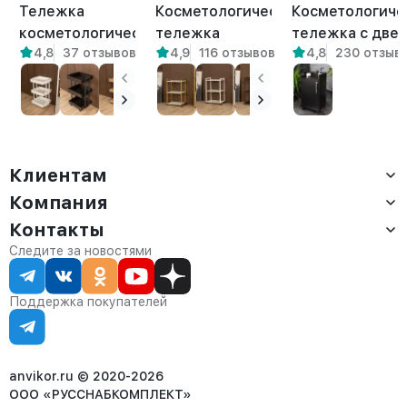
Тележка
Косметологическая
Косметологиче
косметологическая
тележка
тележка с две
4,8
37 отзывов
4,9
116 отзывов
4,8
230 отзыв
на колесиках
трехъярусная на
на замке Энца
Ангара белый/
колесиках Амур
белая
амаретто
белый/амаретто
Клиентам
Компания
Доставка
Оплата
Контакты
О компании
Сервис
Контакты
Отдел продаж:
Следите за новостями
Статус заказа
8 (800) 234-22-62
Партнёрам
Статьи
corp@anvikor.ru
Поддержка покупателей
Ежедневно, с 7:00-19:00 (МСК)
Отдел рекламации:
8 (953) 455-25-61
info@anvikor.ru
anvikor.ru © 2020-2026
ООО «РУССНАБКОМПЛЕКТ»