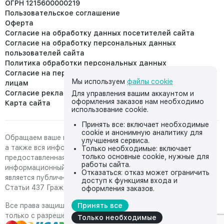
ОГРН 1215600000219
Пользовательское соглашение
Оферта
Согласие на обработку данных посетителей сайта
Согласие на обработку персональных данных
пользователей сайта
Политика обработки персональных данных
Согласие на передачу персональных данных третьим
Мы используем
файлы cookie
лицам
Согласие реклама
Для управления вашим аккаунтом и
оформления заказов нам необходимо
Карта сайта
использование cookie.
Принять все: включает необходимые
cookie и анонимную аналитику для
Обращаем ваше внимание на то, что данный интернет-сайт,
улучшения сервиса.
а также вся информация о товарах и ценах,
Только необходимые: включает
только основные cookie, нужные для
предоставленная на нём, носит исключительно
работы сайта.
информационный характер и ни при каких условиях не
Отказаться: отказ может ограничить
является публичной офертой, определяемой положениями
доступ к функциям входа и
Статьи 437 Гражданского кодекса Российской Федерации.
оформления заказов.
Все права защищены, любое копирование с сайта возможно
Принять все
только с разрешения владельца сайта
Только необходимые