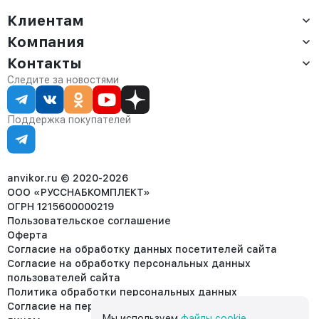
Клиентам
Компания
Доставка
Оплата
Контакты
О компании
Сервис
Контакты
Отдел продаж:
Следите за новостями
Статус заказа
8 (800) 234-22-62
Партнёрам
Статьи
corp@anvikor.ru
Поддержка покупателей
Ежедневно, с 7:00-19:00 (МСК)
Отдел рекламации:
8 (953) 455-25-61
info@anvikor.ru
anvikor.ru © 2020-2026
ООО «РУССНАБКОМПЛЕКТ»
ОГРН 1215600000219
Пользовательское соглашение
Оферта
Согласие на обработку данных посетителей сайта
Согласие на обработку персональных данных
пользователей сайта
Политика обработки персональных данных
Согласие на передачу персональных данных третьим
Мы используем
файлы cookie