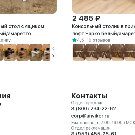
2 485 ₽
ый стол с ящиком
Консольный столик в пр
ый/амаретто
лофт Чарко белый/амаре
ценку
4,5
19 отзывов
ния
Контакты
Отдел продаж:
и
8 (800) 234-22-62
corp@anvikor.ru
Ежедневно, с 7:00-19:00 (МС
Отдел рекламации:
8 (953) 455-25-61