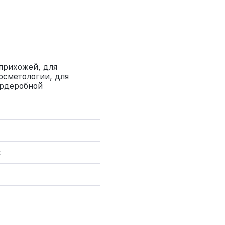
 прихожей, для
косметологии, для
ардеробной
к