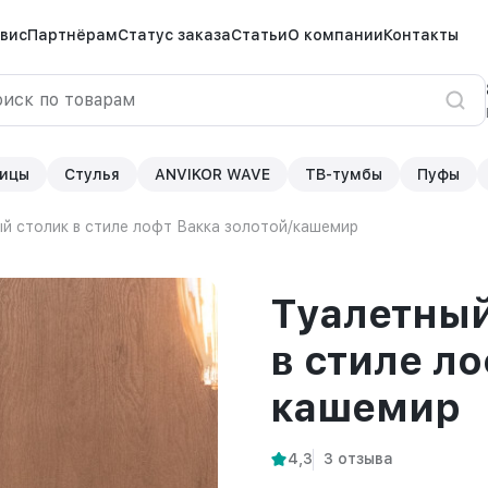
вис
Партнёрам
Статус заказа
Статьи
О компании
Контакты
ицы
Стулья
ANVIKOR WAVE
ТВ-тумбы
Пуфы
й столик в стиле лофт Вакка золотой/кашемир
Туалетный
в стиле л
кашемир
4,3
3 отзыва