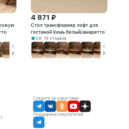
4 871 ₽
ихожую
Стол трансформер лофт для
тто
гостиной Кемь белый/амаретто
3,9
15 отзывов
Следите за новостями
Поддержка покупателей
К)