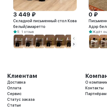
3 449 ₽
0 ₽
Складной письменный стол Кова
Письменн
белый/амаретто
Адэр бел
5
1 отзыв
Ждёт о
Клиентам
Компа
Доставка
О компани
Оплата
Контакты
Сервис
Партнёрам
Статус заказа
Статьи