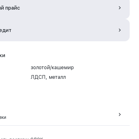
ый прайс
редит
ки
золотой/кашемир
ЛДСП, металл
вки