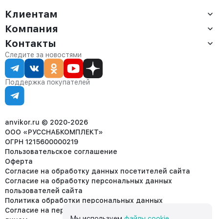
Клиентам
Компания
Доставка
Оплата
Контакты
О компании
Сервис
Контакты
Отдел продаж:
Следите за новостями
Статус заказа
8 (800) 234-22-62
Партнёрам
Статьи
corp@anvikor.ru
Поддержка покупателей
Ежедневно, с 7:00-19:00 (МСК)
Отдел рекламации:
8 (953) 455-25-61
info@anvikor.ru
anvikor.ru © 2020-2026
ООО «РУССНАБКОМПЛЕКТ»
ОГРН 1215600000219
Пользовательское соглашение
Оферта
Согласие на обработку данных посетителей сайта
Согласие на обработку персональных данных
пользователей сайта
Политика обработки персональных данных
Согласие на передачу персональных данных третьим
Мы используем
файлы cookie