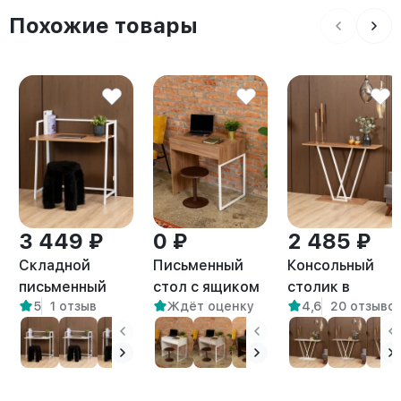
Похожие товары
3 449 ₽
0 ₽
2 485 ₽
Складной
Письменный
Консольный
письменный
стол с ящиком
столик в
5
1 отзыв
Ждёт оценку
4,6
20 отзыво
стол Кова
Адэр белый/
прихожую лоф
белый/
амаретто
Чарко белый/
амаретто
амаретто