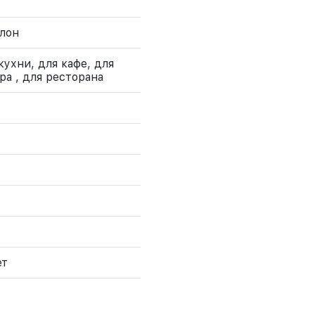
лон
кухни, для кафе, для
ра , для ресторана
ет