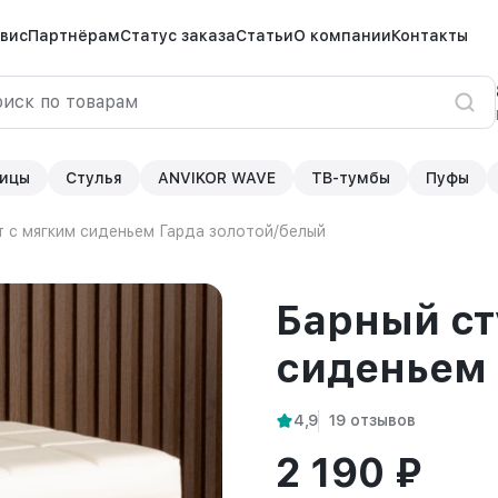
вис
Партнёрам
Статус заказа
Статьи
О компании
Контакты
ицы
Стулья
ANVIKOR WAVE
ТВ-тумбы
Пуфы
т с мягким сиденьем Гарда золотой/белый
Барный ст
сиденьем 
4,9
19 отзывов
2 190 ₽