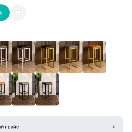
ну
ый прайс