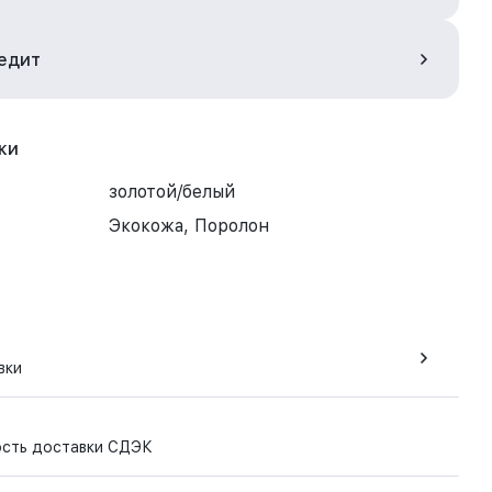
редит
ки
золотой/белый
Экокожа, Поролон
вки
ость доставки СДЭК