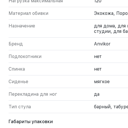
Нагрузка максимальная
120
Материал обивки
Экокожа, Поро
Назначение
для дома, для 
студии, для ба
Бренд
Anvikor
Подлокотники
нет
Спинка
нет
Сиденье
мягкое
Перекладина для ног
да
Тип стула
барный, табур
Габариты упаковки