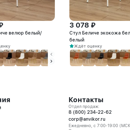
₽
3 078 ₽
иче велюр белый/
Стул Беличе экокожа бе
белый
ценку
Ждёт оценку
ния
Контакты
Отдел продаж:
и
8 (800) 234-22-62
corp@anvikor.ru
Ежедневно, с 7:00-19:00 (МС