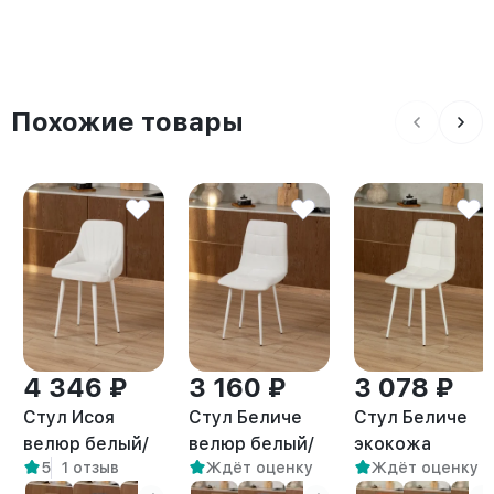
Похожие товары
4 346 ₽
3 160 ₽
3 078 ₽
Стул Исоя
Стул Беличе
Стул Беличе
велюр белый/
велюр белый/
экокожа
5
1 отзыв
Ждёт оценку
Ждёт оценку
белый
белый
белый/белый