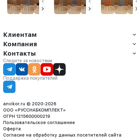
Клиентам
Компания
Доставка
Оплата
Контакты
О компании
Сервис
Контакты
Отдел продаж:
Следите за новостями
Статус заказа
8 (800) 234-22-62
Партнёрам
Статьи
corp@anvikor.ru
Поддержка покупателей
Ежедневно, с 7:00-19:00 (МСК)
Отдел рекламации:
8 (953) 455-25-61
info@anvikor.ru
anvikor.ru © 2020-2026
ООО «РУССНАБКОМПЛЕКТ»
ОГРН 1215600000219
Пользовательское соглашение
Оферта
Согласие на обработку данных посетителей сайта