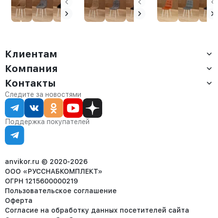
Клиентам
Компания
Доставка
Оплата
Контакты
О компании
Сервис
Контакты
Отдел продаж:
Следите за новостями
Статус заказа
8 (800) 234-22-62
Партнёрам
Статьи
corp@anvikor.ru
Поддержка покупателей
Ежедневно, с 7:00-19:00 (МСК)
Отдел рекламации:
8 (953) 455-25-61
info@anvikor.ru
anvikor.ru © 2020-2026
ООО «РУССНАБКОМПЛЕКТ»
ОГРН 1215600000219
Пользовательское соглашение
Оферта
Согласие на обработку данных посетителей сайта