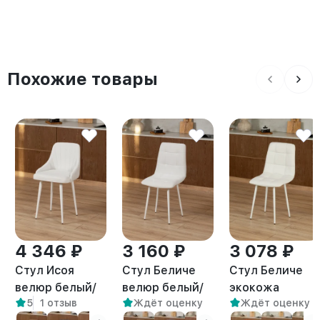
Похожие товары
4 346 ₽
3 160 ₽
3 078 ₽
Стул Исоя
Стул Беличе
Стул Беличе
велюр белый/
велюр белый/
экокожа
5
1 отзыв
Ждёт оценку
Ждёт оценку
белый
белый
белый/белый