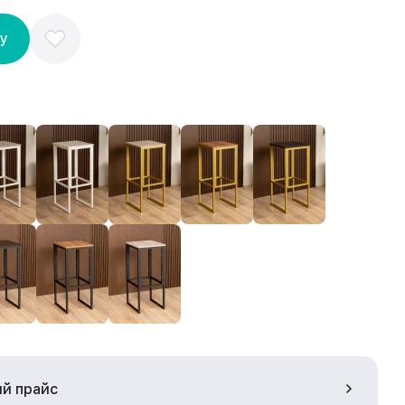
ну
ый прайс