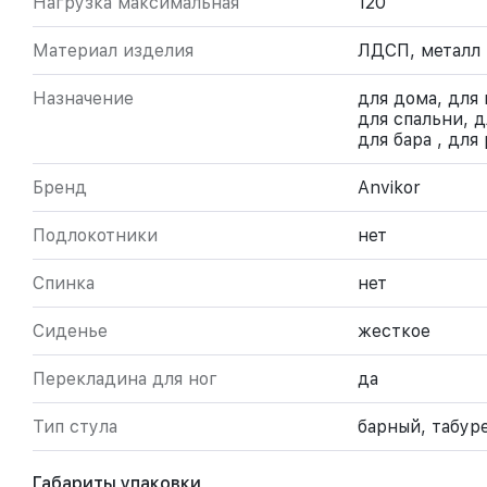
Нагрузка максимальная
120
Материал изделия
ЛДСП, металл
Назначение
для дома, для 
для спальни, д
для бара , для
Бренд
Anvikor
Подлокотники
нет
Спинка
нет
Сиденье
жесткое
Перекладина для ног
да
Тип стула
барный, табур
Габариты упаковки