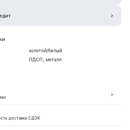
редит
ки
золотой/белый
ЛДСП, металл
вки
ость доставки СДЭК