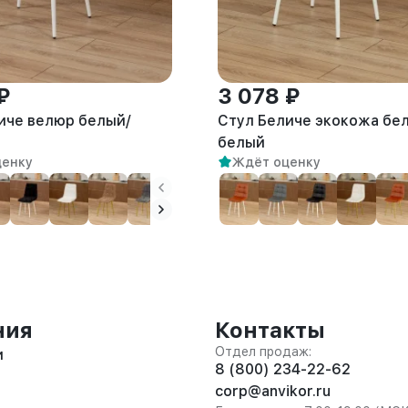
₽
3 078 ₽
иче велюр белый/
Стул Беличе экокожа бе
белый
ценку
Ждёт оценку
ния
Контакты
Отдел продаж:
и
8 (800) 234-22-62
corp@anvikor.ru