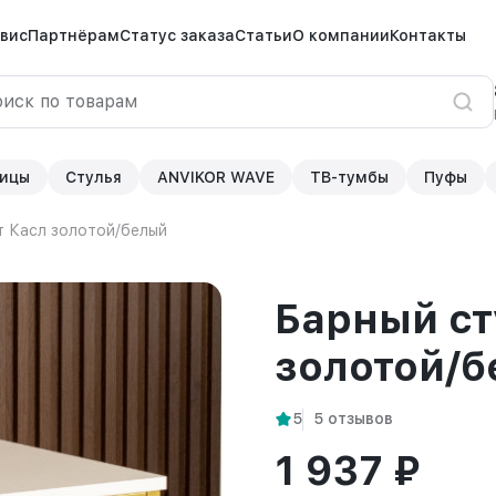
вис
Партнёрам
Статус заказа
Статьи
О компании
Контакты
ицы
Стулья
ANVIKOR WAVE
ТВ-тумбы
Пуфы
т Касл золотой/белый
Барный ст
золотой/
5
5 отзывов
1 937 ₽