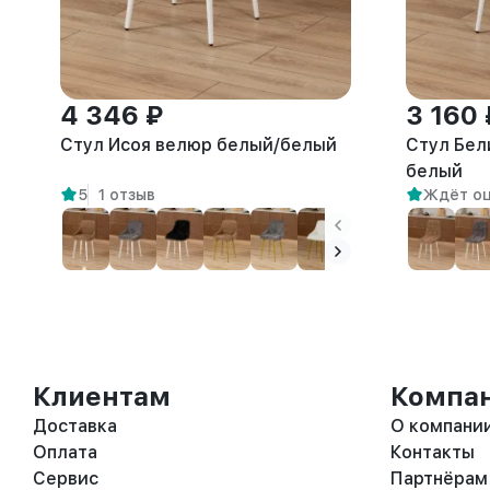
4 346 ₽
3 160 
Стул Исоя велюр белый/белый
Стул Бел
белый
5
1 отзыв
Ждёт о
Клиентам
Компа
Доставка
О компани
Оплата
Контакты
Сервис
Партнёрам