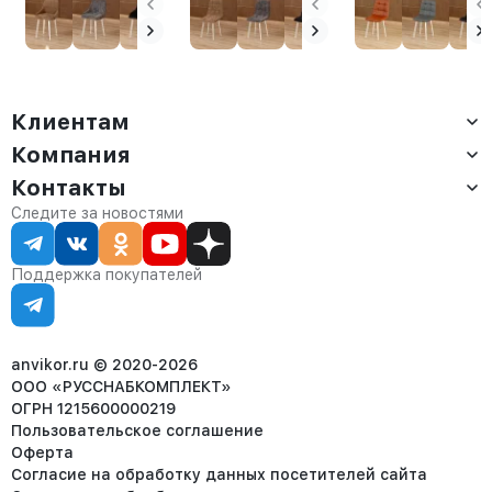
Клиентам
Компания
Доставка
Оплата
Контакты
О компании
Сервис
Контакты
Отдел продаж:
Следите за новостями
Статус заказа
8 (800) 234-22-62
Партнёрам
Статьи
corp@anvikor.ru
Поддержка покупателей
Ежедневно, с 7:00-19:00 (МСК)
Отдел рекламации:
8 (953) 455-25-61
info@anvikor.ru
anvikor.ru © 2020-2026
ООО «РУССНАБКОМПЛЕКТ»
ОГРН 1215600000219
Пользовательское соглашение
Оферта
Согласие на обработку данных посетителей сайта