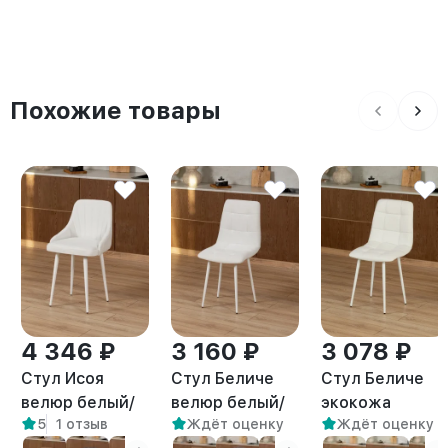
Похожие товары
4 346 ₽
3 160 ₽
3 078 ₽
Стул Исоя
Стул Беличе
Стул Беличе
велюр белый/
велюр белый/
экокожа
5
1 отзыв
Ждёт оценку
Ждёт оценку
белый
белый
белый/белый