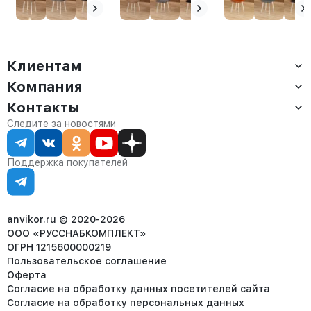
Клиентам
Компания
Доставка
Оплата
Контакты
О компании
Сервис
Контакты
Отдел продаж:
Следите за новостями
Статус заказа
8 (800) 234-22-62
Партнёрам
Статьи
corp@anvikor.ru
Поддержка покупателей
Ежедневно, с 7:00-19:00 (МСК)
Отдел рекламации:
8 (953) 455-25-61
info@anvikor.ru
anvikor.ru © 2020-2026
ООО «РУССНАБКОМПЛЕКТ»
ОГРН 1215600000219
Пользовательское соглашение
Оферта
Согласие на обработку данных посетителей сайта
Согласие на обработку персональных данных