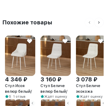
Похожие товары
4 346 ₽
3 160 ₽
3 078 ₽
Стул Исоя
Стул Беличе
Стул Беличе
велюр белый/
велюр белый/
экокожа
5
1 отзыв
Ждёт оценку
Ждёт оценку
белый
белый
белый/белый