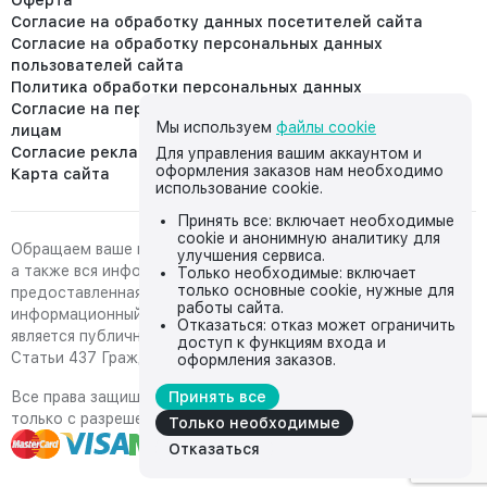
Оферта
Согласие на обработку данных посетителей сайта
Согласие на обработку персональных данных
пользователей сайта
Политика обработки персональных данных
Согласие на передачу персональных данных третьим
Мы используем
файлы cookie
лицам
Согласие реклама
Для управления вашим аккаунтом и
оформления заказов нам необходимо
Карта сайта
использование cookie.
Принять все: включает необходимые
cookie и анонимную аналитику для
Обращаем ваше внимание на то, что данный интернет-сайт,
улучшения сервиса.
а также вся информация о товарах и ценах,
Только необходимые: включает
только основные cookie, нужные для
предоставленная на нём, носит исключительно
работы сайта.
информационный характер и ни при каких условиях не
Отказаться: отказ может ограничить
является публичной офертой, определяемой положениями
доступ к функциям входа и
Статьи 437 Гражданского кодекса Российской Федерации.
оформления заказов.
Все права защищены, любое копирование с сайта возможно
Принять все
только с разрешения владельца сайта
Только необходимые
Отказаться