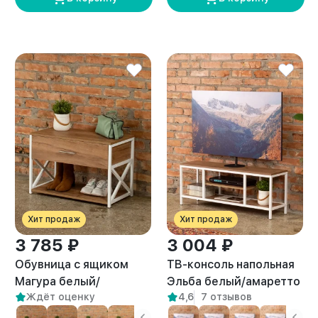
Хит продаж
Хит продаж
3 785 ₽
3 004 ₽
Обувница с ящиком
ТВ-консоль напольная
Магура белый/
Эльба белый/амаретто
Ждёт оценку
4,6
7 отзывов
амаретто