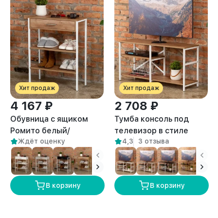
Хит продаж
Хит продаж
4 167 ₽
2 708 ₽
Обувница с ящиком
Тумба консоль под
Ромито белый/
телевизор в стиле
Ждёт оценку
4,3
3 отзыва
амаретто
лофт Арно белый/
амаретто
В корзину
В корзину