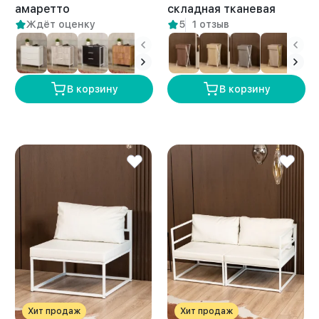
амаретто
складная тканевая
Ждёт оценку
5
1 отзыв
лофт Мура белый/
бежевый
В корзину
В корзину
Хит продаж
Хит продаж