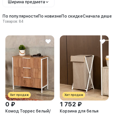
Ширина предмета
По популярности
По новизне
По скидке
Сначала деше
Товаров: 84
Хит продаж
Хит продаж
0 ₽
1 752 ₽
Комод Торрес белый/
Корзина для белья