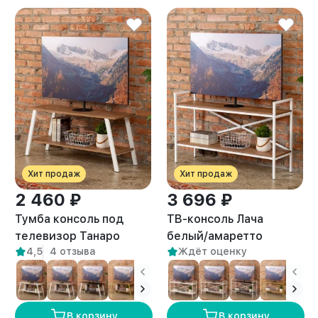
Хит продаж
Хит продаж
2 460 ₽
3 696 ₽
Тумба консоль под
ТВ-консоль Лача
телевизор Танаро
белый/амаретто
4,5
4 отзыва
Ждёт оценку
белый/амаретто
В корзину
В корзину