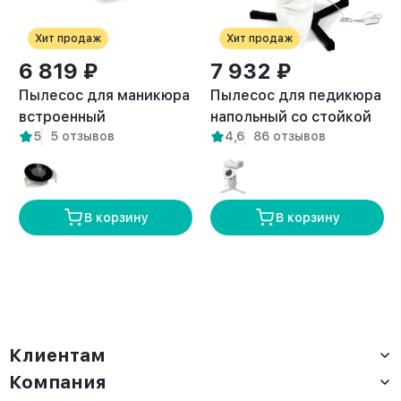
Хит продаж
Хит продаж
6 819 ₽
7 932 ₽
Пылесос для маникюра
Пылесос для педикюра
встроенный
напольный со стойкой
5
5 отзывов
4,6
86 отзывов
встраиваемый Pure
Breeze черный
белый
В корзину
В корзину
Клиентам
Компания
Доставка