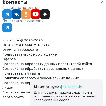
Оплата
Контакты
О компании
Сервис
Контакты
Отдел продаж:
Следите за новостями
Статус заказа
8 (800) 234-22-62
Партнёрам
Статьи
corp@anvikor.ru
Поддержка покупателей
Ежедневно, с 7:00-19:00 (МСК)
Отдел рекламации:
8 (953) 455-25-61
info@anvikor.ru
anvikor.ru © 2020-2026
ООО «РУССНАБКОМПЛЕКТ»
ОГРН 1215600000219
Пользовательское соглашение
Оферта
Согласие на обработку данных посетителей сайта
Согласие на обработку персональных данных
пользователей сайта
Политика обработки персональных данных
Согласие на передачу персональных данных третьим
Мы используем
файлы cookie
лицам
Согласие реклама
Для управления вашим аккаунтом и
оформления заказов нам необходимо
Карта сайта
использование cookie.