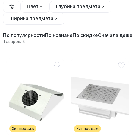
Цвет
Глубина предмета
Ширина предмета
По популярности
По новизне
По скидке
Сначала деше
Товаров: 4
Хит продаж
Хит продаж