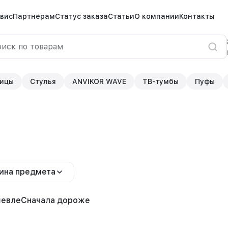
вис
Партнёрам
Статус заказа
Статьи
О компании
Контакты
ицы
Стулья
ANVIKOR WAVE
ТВ-тумбы
Пуфы
ина предмета
шевле
Сначала дороже