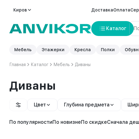
Киров
Доставка
Оплата
Сер
Каталог
Мебель
Этажерки
Кресла
Полки
Обувн
Главная
Каталог
Мебель
Диваны
Диваны
Цвет
Глубина предмета
Шир
По популярности
По новизне
По скидке
Сначала де