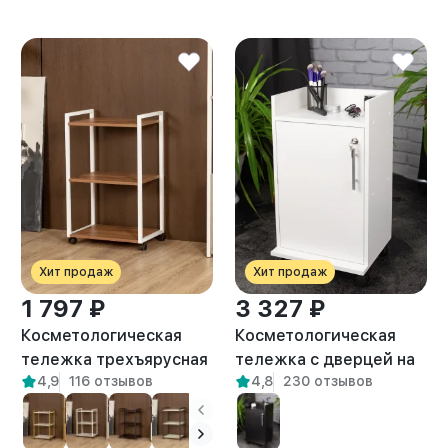
Хит продаж
Хит продаж
1 797 ₽
3 327 ₽
Косметологическая
Косметологическая
тележка трехъярусная
тележка с дверцей на
4,9
116 отзывов
4,8
230 отзывов
на колесиках Амур
замке Энца белая
белый/амаретто