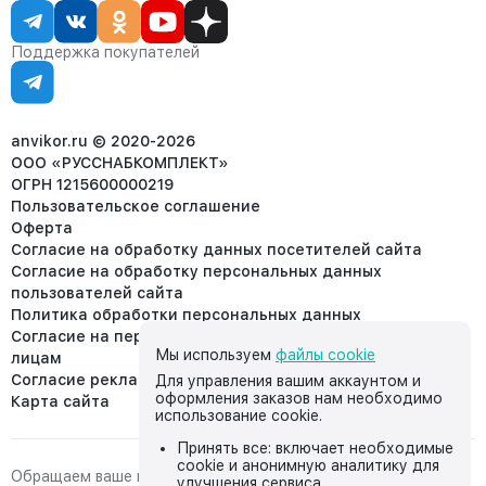
Статус заказа
8 (800) 234-22-62
Партнёрам
Статьи
corp@anvikor.ru
Поддержка покупателей
Ежедневно, с 7:00-19:00 (МСК)
Отдел рекламации:
8 (953) 455-25-61
info@anvikor.ru
anvikor.ru © 2020-2026
ООО «РУССНАБКОМПЛЕКТ»
ОГРН 1215600000219
Пользовательское соглашение
Оферта
Согласие на обработку данных посетителей сайта
Согласие на обработку персональных данных
пользователей сайта
Политика обработки персональных данных
Согласие на передачу персональных данных третьим
Мы используем
файлы cookie
лицам
Согласие реклама
Для управления вашим аккаунтом и
оформления заказов нам необходимо
Карта сайта
использование cookie.
Принять все: включает необходимые
cookie и анонимную аналитику для
Обращаем ваше внимание на то, что данный интернет-сайт,
улучшения сервиса.