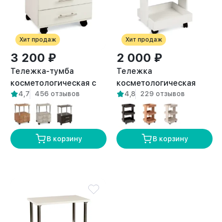
Хит продаж
Хит продаж
3 200 ₽
2 000 ₽
Тележка-тумба
Тележка
косметологическая с
косметологическая
4,7
456 отзывов
4,8
229 отзывов
двумя ящиками Енисей
трехъярусная с
белая
бортиками Байкал
белая
В корзину
В корзину