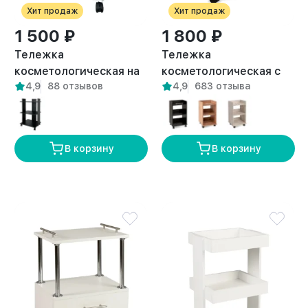
Хит продаж
Хит продаж
1 500 ₽
1 800 ₽
Тележка
Тележка
косметологическая на
косметологическая с
4,9
88 отзывов
4,9
683 отзыва
колесиках Сакмара
тремя полками и
белая
ручкой Ахтуба белая
В корзину
В корзину