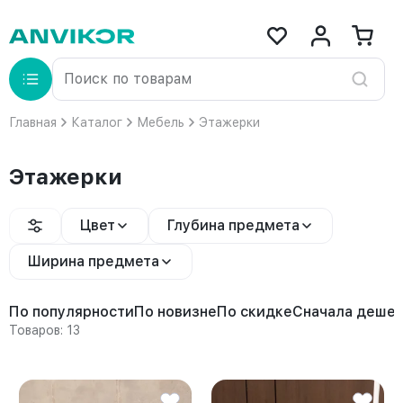
Главная
Каталог
Мебель
Этажерки
Этажерки
Цвет
Глубина предмета
Ширина предмета
По популярности
По новизне
По скидке
Сначала деше
Товаров: 13