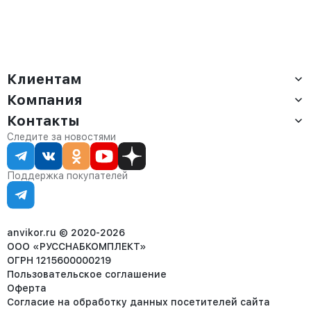
Клиентам
Компания
Доставка
Оплата
Контакты
О компании
Сервис
Контакты
Отдел продаж:
Следите за новостями
Статус заказа
8 (800) 234-22-62
Партнёрам
Статьи
corp@anvikor.ru
Поддержка покупателей
Ежедневно, с 7:00-19:00 (МСК)
Отдел рекламации:
8 (953) 455-25-61
info@anvikor.ru
anvikor.ru © 2020-2026
ООО «РУССНАБКОМПЛЕКТ»
ОГРН 1215600000219
Пользовательское соглашение
Оферта
Согласие на обработку данных посетителей сайта