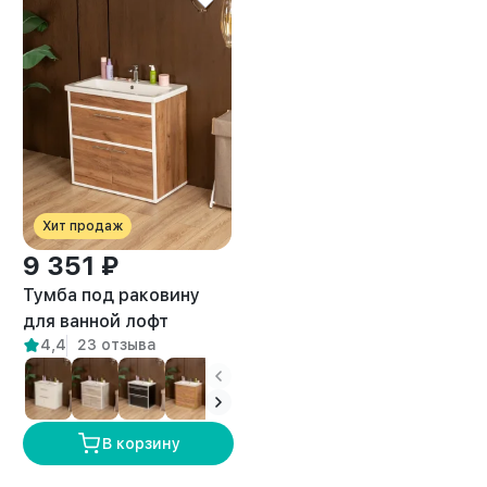
Хит продаж
9 351 ₽
Тумба под раковину
для ванной лофт
4,4
23 отзыва
Шимри белый/
амаретто
В корзину