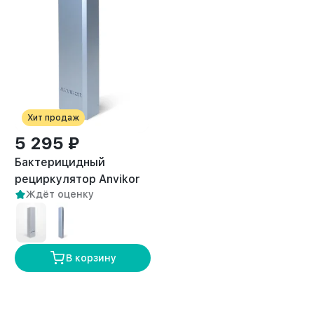
Хит продаж
5 295 ₽
Бактерицидный
рециркулятор Anvikor
2
Ждёт оценку
AVK-40 (50 м
)
В корзину