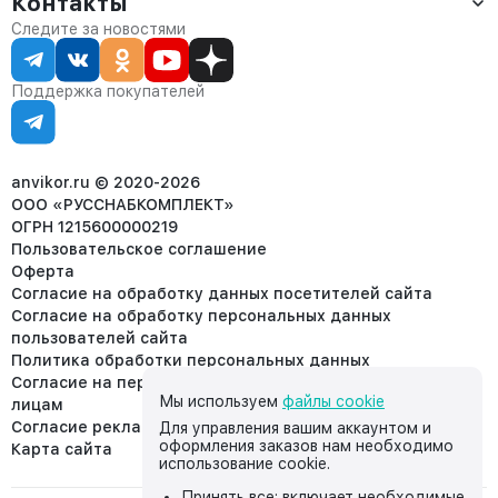
Контакты
О компании
Сервис
Контакты
Отдел продаж:
Следите за новостями
Статус заказа
8 (800) 234-22-62
Партнёрам
Статьи
corp@anvikor.ru
Поддержка покупателей
Ежедневно, с 7:00-19:00 (МСК)
Отдел рекламации:
8 (953) 455-25-61
info@anvikor.ru
anvikor.ru © 2020-2026
ООО «РУССНАБКОМПЛЕКТ»
ОГРН 1215600000219
Пользовательское соглашение
Оферта
Согласие на обработку данных посетителей сайта
Согласие на обработку персональных данных
пользователей сайта
Политика обработки персональных данных
Согласие на передачу персональных данных третьим
Мы используем
файлы cookie
лицам
Согласие реклама
Для управления вашим аккаунтом и
оформления заказов нам необходимо
Карта сайта
использование cookie.
Принять все: включает необходимые