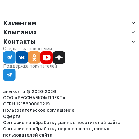
Клиентам
Компания
Доставка
Оплата
Контакты
О компании
Сервис
Контакты
Отдел продаж:
Следите за новостями
Статус заказа
8 (800) 234-22-62
Партнёрам
Статьи
corp@anvikor.ru
Поддержка покупателей
Ежедневно, с 7:00-19:00 (МСК)
Отдел рекламации:
8 (953) 455-25-61
info@anvikor.ru
anvikor.ru © 2020-2026
ООО «РУССНАБКОМПЛЕКТ»
ОГРН 1215600000219
Пользовательское соглашение
Оферта
Согласие на обработку данных посетителей сайта
Согласие на обработку персональных данных
пользователей сайта