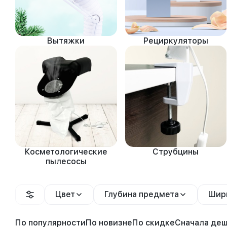
Вытяжки
Рециркуляторы
Косметологические
Струбцины
пылесосы
Цвет
Глубина предмета
Шир
По популярности
По новизне
По скидке
Сначала де