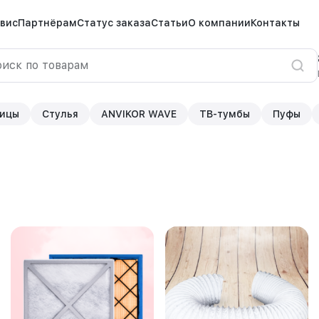
вис
Партнёрам
Статус заказа
Статьи
О компании
Контакты
ицы
Стулья
ANVIKOR WAVE
ТВ-тумбы
Пуфы