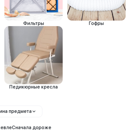
Фильтры
Гофры
Педикюрные кресла
ина предмета
шевле
Сначала дороже