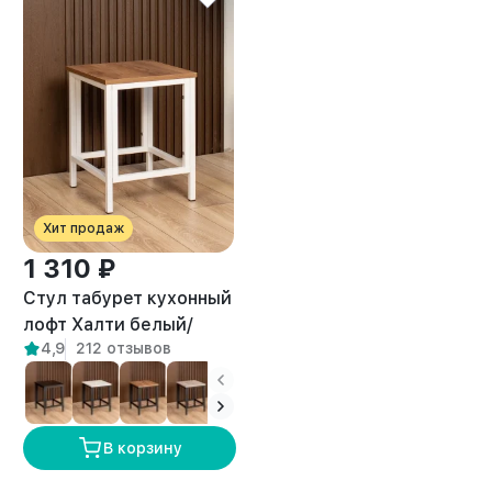
Хит продаж
1 310 ₽
Стул табурет кухонный
лофт Халти белый/
4,9
212 отзывов
амаретто
В корзину