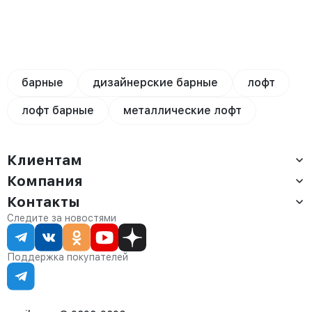
барные
дизайнерские барные
лофт
лофт барные
металлические лофт
Клиентам
Компания
Доставка
Оплата
Контакты
О компании
Сервис
Контакты
Отдел продаж:
Следите за новостями
Статус заказа
8 (800) 234-22-62
Партнёрам
Статьи
corp@anvikor.ru
Поддержка покупателей
Ежедневно, с 7:00-19:00 (МСК)
Отдел рекламации:
8 (953) 455-25-61
info@anvikor.ru