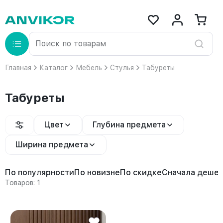
Главная
Каталог
Мебель
Стулья
Табуреты
Табуреты
Цвет
Глубина предмета
Ширина предмета
По популярности
По новизне
По скидке
Сначала деше
Товаров: 1