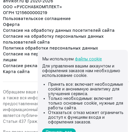
anvikor.ru © 2020-2026
ООО «РУССНАБКОМПЛЕКТ»
ОГРН 1215600000219
Пользовательское соглашение
Оферта
Согласие на обработку данных посетителей сайта
Согласие на обработку персональных данных
пользователей сайта
Политика обработки персональных данных
Согласие на передачу персональных данных третьим
Мы используем
файлы cookie
лицам
Согласие реклама
Для управления вашим аккаунтом и
оформления заказов нам необходимо
Карта сайта
использование cookie.
Принять все: включает необходимые
cookie и анонимную аналитику для
Обращаем ваше внимание на то, что данный интернет-сайт,
улучшения сервиса.
а также вся информация о товарах и ценах,
Только необходимые: включает
только основные cookie, нужные для
предоставленная на нём, носит исключительно
работы сайта.
информационный характер и ни при каких условиях не
Отказаться: отказ может ограничить
является публичной офертой, определяемой положениями
доступ к функциям входа и
Статьи 437 Гражданского кодекса Российской Федерации.
оформления заказов.