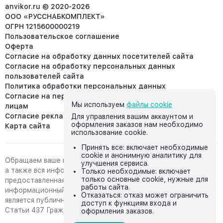
info@anvikor.ru
anvikor.ru © 2020-2026
ООО «РУССНАБКОМПЛЕКТ»
ОГРН 1215600000219
Пользовательское соглашение
Оферта
Согласие на обработку данных посетителей сайта
Согласие на обработку персональных данных
пользователей сайта
Политика обработки персональных данных
Согласие на передачу персональных данных третьим
Мы используем
файлы cookie
лицам
Согласие реклама
Для управления вашим аккаунтом и
оформления заказов нам необходимо
Карта сайта
использование cookie.
Принять все: включает необходимые
cookie и анонимную аналитику для
Обращаем ваше внимание на то, что данный интернет-сайт,
улучшения сервиса.
а также вся информация о товарах и ценах,
Только необходимые: включает
только основные cookie, нужные для
предоставленная на нём, носит исключительно
работы сайта.
информационный характер и ни при каких условиях не
Отказаться: отказ может ограничить
является публичной офертой, определяемой положениями
доступ к функциям входа и
Статьи 437 Гражданского кодекса Российской Федерации.
оформления заказов.