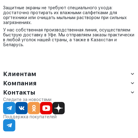
Защитные экраны не требуют специального ухода:
достаточно протирать их влажными салфетками для
оргтехники или очищать мыльным раствором при сильных
загрязнениях.
У нас собственная производственная линия, осуществляем
быструю доставку в Уфе. Мы отправляем заказы практически
в любой уголок нашей страны, а также в Казахстан и
Беларусь.
Клиентам
Компания
Доставка
Оплата
Контакты
О компании
Сервис
Контакты
Отдел продаж:
Следите за новостями
Статус заказа
8 (800) 234-22-62
Партнёрам
Статьи
corp@anvikor.ru
Поддержка покупателей
Ежедневно, с 7:00-19:00 (МСК)
Отдел рекламации:
8 (953) 455-25-61