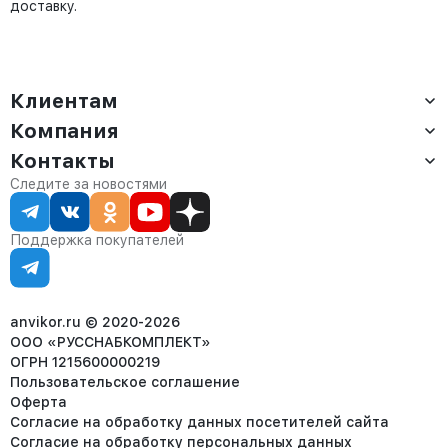
доставку.
Клиентам
Компания
Доставка
Оплата
Контакты
О компании
Сервис
Контакты
Отдел продаж:
Следите за новостями
Статус заказа
8 (800) 234-22-62
Партнёрам
Статьи
corp@anvikor.ru
Поддержка покупателей
Ежедневно, с 7:00-19:00 (МСК)
Отдел рекламации:
8 (953) 455-25-61
info@anvikor.ru
anvikor.ru © 2020-2026
ООО «РУССНАБКОМПЛЕКТ»
ОГРН 1215600000219
Пользовательское соглашение
Оферта
Согласие на обработку данных посетителей сайта
Согласие на обработку персональных данных