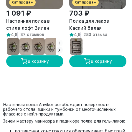
Хит продаж
Хит продаж
1 091 ₽
703 ₽
Настенная полка в
Полка для лаков
стиле лофт Вилен
Каспий белая
4,8
37 отзывов
4,9
283 отзыва
белый/амаретто
В корзину
В корзину
Настенная полка Anvikor освобождает поверхность
рабочего стола, ящики и тумбочки от многочисленных
флаконов с нейл-продуктами.
Зачем мастеру маникюра и педикюра полка для гель-лаков:
подвесная конструкция обеспечивает быстрый